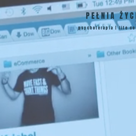
PEŁNIA ŻYC
psychoterapia | life c