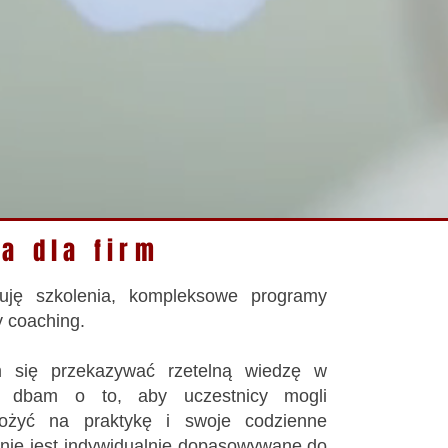
ta dla firm
ruję szkolenia, kompleksowe programy
y coaching.
m się przekazywać rzetelną wiedzę w
o dbam o to, aby uczestnicy mogli
łożyć na praktykę i swoje codzienne
nie jest indywidualnie dopasowywane do