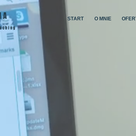
IA
START
O MNIE
OFER
oaching