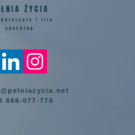
EŁNIA ŻYCIA
hoterapia | life
coaching
t@pelniazycia.net
8 668-077-776