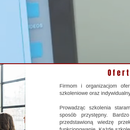
Ofer
Firmom i organizacjom ofe
szkoleniowe oraz indywidualn
Prowadząc szkolenia stara
sposób przystępny. Bardz
przedstawioną wiedzę prze
funkcjonowanie. Każde szkole