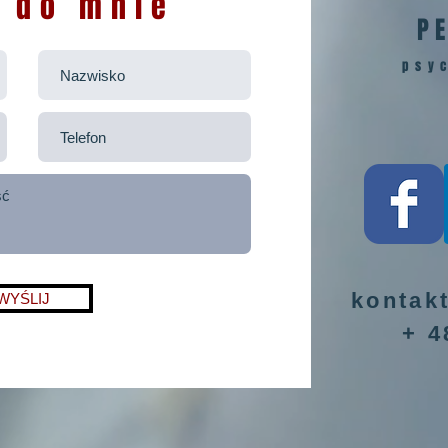
z do mnie
P
psyc
kontak
WYŚLIJ
+ 4