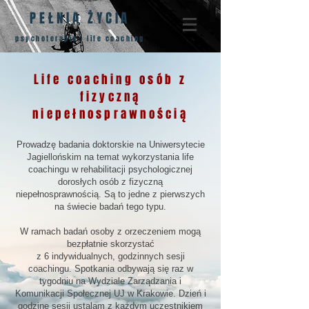
PEŁNIA ŻYCIA
psychoterapia | life coaching
Life coaching osób z
fizyczną
niepełnosprawnością
Prowadzę badania doktorskie na Uniwersytecie
Jagiellońskim na temat wykorzystania life
coachingu w rehabilitacji psychologicznej
dorosłych osób z fizyczną
niepełnosprawnością. Są to jedne z pierwszych
na świecie badań tego typu.
W ramach badań osoby z orzeczeniem mogą
bezpłatnie skorzystać
z 6 indywidualnych, godzinnych sesji
coachingu. Spotkania odbywają się raz w
tygodniu na Wydziale Zarządzania i
Komunikacji Społecznej UJ w Krakowie. Dzień i
godzinę sesji ustalam z każdym uczestnikiem