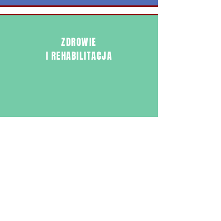
ZDROWIE
I REHABILITACJA
GRUPA KONTROLNA
Istnieje także możliwość udziału w
grupie kontrolnej
Uczestnik wypełnia dwukrotnie
kwestionariusze
i otrzymuje wynagrodzenie w